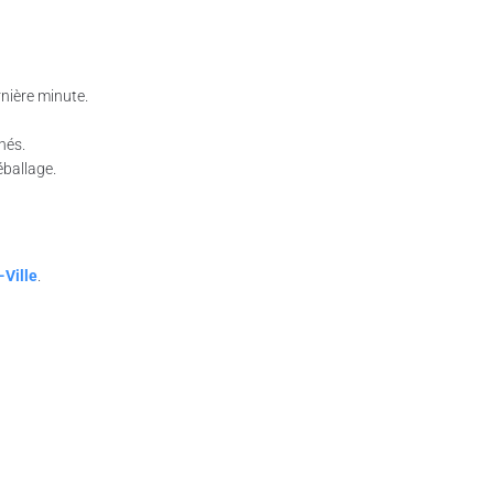
nière minute.
nés.
éballage.
-Ville
.