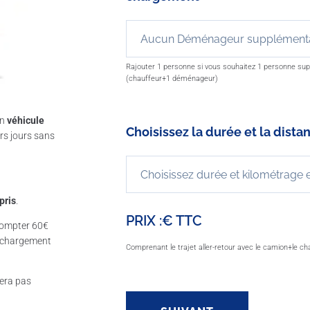
Rajouter 1 personne si vous souhaitez 1 personne supp
(chauffeur+1 déménageur)
un
véhicule
Choisissez la durée et la distan
rs jours sans
pris
.
PRIX :
€ TTC
 compter 60€
e chargement
Comprenant le trajet aller-retour avec le camion+le c
sera pas