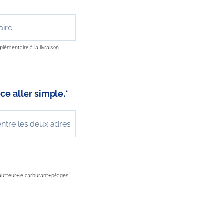
lémentaire à la livraison
ce aller simple.
*
hauffeur+le carburant+péages