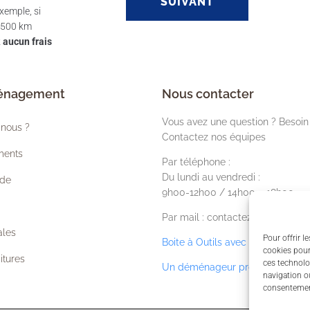
SUIVANT
exemple, si
s-500 km
z
aucun frais
ménagement
Nous contacter
Vous avez une question ? Besoin 
nous ?
Contactez nos équipes
ments
Par téléphone :
Du lundi au vendredi :
ide
9h00-12h00 / 14h00 – 18h00
Par mail : contactez nos équipes
ales
Pour offrir l
Boite à Outils avec liens utiles
cookies pour
itures
ces technolo
Un déménageur proche de chez
navigation ou
consentement