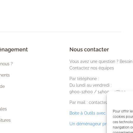
ménagement
Nous contacter
Vous avez une question ? Besoin 
nous ?
Contactez nos équipes
ments
Par téléphone :
Du lundi au vendredi :
ide
9h00-12h00 / 14h00 – 18h00
Par mail : contactez nos équipes
ales
Pour offrir l
Boite à Outils avec liens utiles
cookies pour
itures
ces technolo
Un déménageur proche de chez
navigation ou
consentement