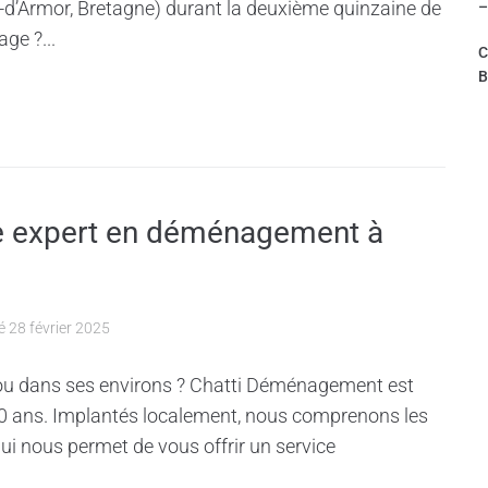
s-d’Armor, Bretagne) durant la deuxième quinzaine de
–
ge ?...
C
B
e expert en déménagement à
té
28 février 2025
u dans ses environs ? Chatti Déménagement est
30 ans. Implantés localement, nous comprenons les
qui nous permet de vous offrir un service