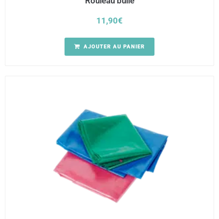
Rouleau bulle
11,90
€
AJOUTER AU PANIER